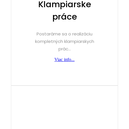
Klampiarske
práce
Postaráme sa o realizáciu
kompletných klampiarskych
prác...
Viac info...