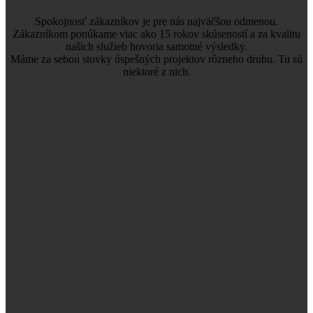
Spokojnosť zákazníkov je pre nás najväčšou odmenou.
Zákazníkom ponúkame viac ako 15 rokov skúseností a za kvalitu
našich služieb hovoria samotné výsledky.
Máme za sebou stovky úspešných projektov rôzneho druhu. Tu sú
niektoré z nich.