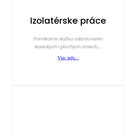
Izolatérske práce
Ponúkame službu odizolovania
klasických i plochých striech,...
Viac info...