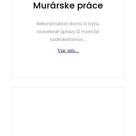
Murárske práce
Rekonštrukcia domu či bytu,
stavebné úpravy či montáž
sadrokartónov...
Viac info...