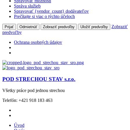
Spravovať možnosti
Správa služieb
Spravovať {vendor_count} dodávateľov
Prečítajte si viac o týchto účeloch
Zobraziť
Prijať
Odmietnúť
Zobraziť predvoľby
Uložiť predvoľby
predvoľby
Ochrana osobných údajov
POD STRECHOU STAV s.r.o.
Všetky práce pod jednou strechou
Telefón: +421 918 183 463
Úvod