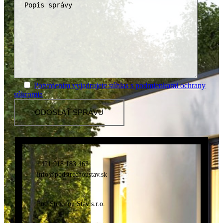
Potvrdenim vyjadrujete súhlas s podmienkami ochrany
súkromia
+421 918 183 463
info@podstrechoustav.sk
Pod Strechou Stav s.r.o.