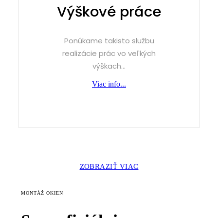
Výškové práce
Ponúkame takisto službu
realizácie prác vo veľkých
výškach...
Viac info...
ZOBRAZIŤ VIAC
MONTÁŽ OKIEN